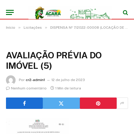
»
»
Início
Licitações
DISPENSA Nº 7/2022-00008 (LOCAÇÃO DE IMÓVEL PARA FINS NÃO RESIDENCIAIS, DESTINADO AO FUNCIONAMENTO DA ESCOLA BENEDITO ALVES BANDEIRA I, LOCALIZADA NA TRAVESSA SEGUNDA BENEDITO ALVES BANDEIRA, 22, VILA COLATINA – ZONA RURAL DO MUNICÍPIO DE ACARÁ/PA)
AVALIAÇÃO PRÉVIA DO
IMÓVEL (5)
Por
cr2-admin1
12 de julho de 2023
Nenhum comentário
1 Min de leitura