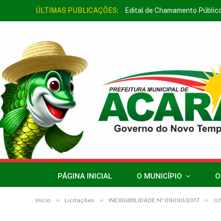
ÚLTIMAS PUBLICAÇÕES:
Edital de Chamamento Públic
PÁGINA INICIAL
O MUNICÍPIO
O
»
»
»
Início
Licitações
INEXIGIBILIDADE Nº 090101/2017
JU