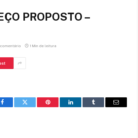
REÇO PROPOSTO –
comentário
1 Min de leitura
est
Facebook
Twitter
Pinterest
LinkedIn
Tumblr
E-
mail