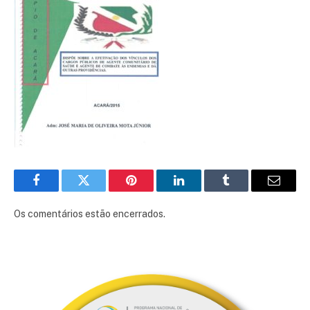
Facebook
Twitter
Pinterest
LinkedIn
Tumblr
E-
mail
Os comentários estão encerrados.