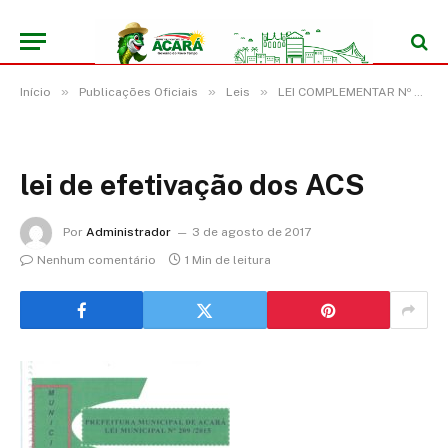
»
»
»
Início
Publicações Oficiais
Leis
LEI COMPLEMENTAR Nº 209/2015, DE 01 DE JULHO DE 2015
lei de efetivação dos ACS
Por
Administrador
3 de agosto de 2017
Nenhum comentário
1 Min de leitura