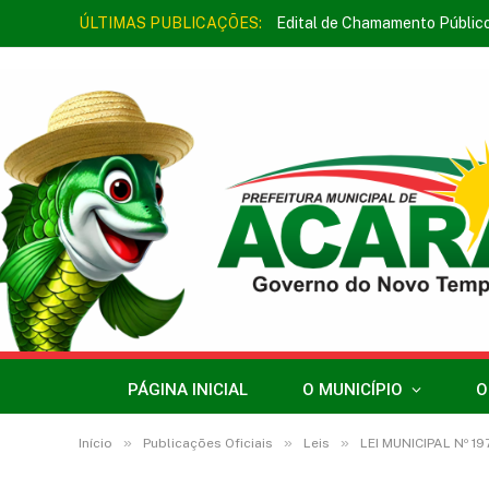
ÚLTIMAS PUBLICAÇÕES:
Edital de Chamamento Públic
PÁGINA INICIAL
O MUNICÍPIO
O
»
»
»
Início
Publicações Oficiais
Leis
LEI MUNICIPAL Nº 19