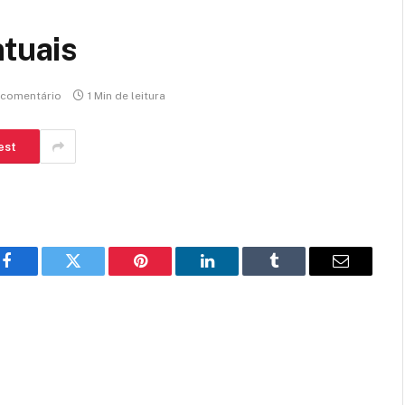
ntuais
comentário
1 Min de leitura
est
Facebook
Twitter
Pinterest
LinkedIn
Tumblr
E-
mail