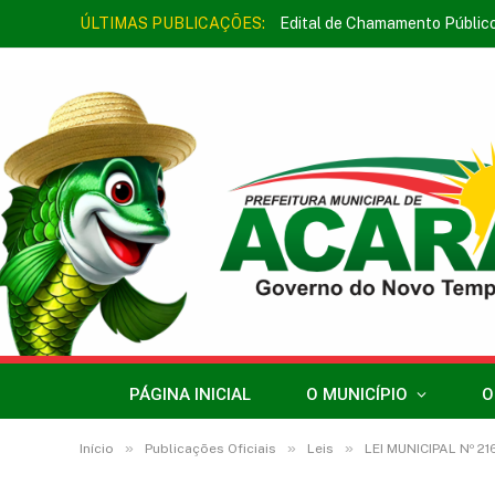
ÚLTIMAS PUBLICAÇÕES:
Edital de Chamamento Públic
PÁGINA INICIAL
O MUNICÍPIO
O
»
»
»
Início
Publicações Oficiais
Leis
LEI MUNICIPAL Nº 216/