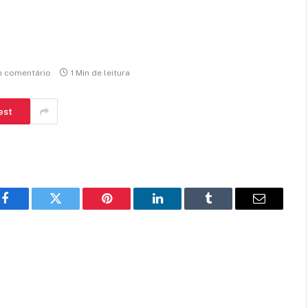
 comentário
1 Min de leitura
est
Facebook
Twitter
Pinterest
LinkedIn
Tumblr
E-
mail