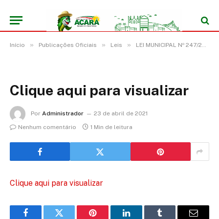
»
»
»
Início
Publicações Oficiais
Leis
LEI MUNICIPAL Nº 247/2021- GAB/PMA, DE 23 DE ABRIL DE 2021 (Dispõe sobre a reestruturação do Conselho Municipal de Acompanhamento e Controle Social – CACS, do Fundo de Manutenção e Desenvolvimento da Educação Básica e de Valorização dos Profissionais da Educação – FUNDES, criado pela Lei municipal nº 132, de 03 de julho de 2007, em conformidade com o artigo 212-A da Constituição Federal e regulamentado na forma da Lei Federal no 14.113, de 25 de dezembro de 2020)
Clique aqui para visualizar
Por
Administrador
23 de abril de 2021
Nenhum comentário
1 Min de leitura
Clique aqui para visualizar