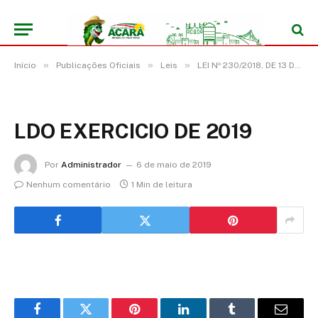
»
»
»
Início
Publicações Oficiais
Leis
LEI Nº 230/2018, DE 13 DE AGOSTO DE 2018 (Dispõe sobre as diretrizes para a elaboração e execução da Lei Orçamentária para o exercício de 2019, e dá outras providências.)
LDO EXERCICIO DE 2019
Por
Administrador
6 de maio de 2019
Nenhum comentário
1 Min de leitura