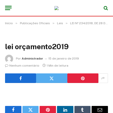
»
»
»
Início
Publicações Oficiais
Leis
LEI Nº 234/2018, DE 28 DE DEZEMBRO DE 2018 (Estima a Receita e Fixa a Despesa do Município de Acará para o Exercício Financeiro de 2019 e dá outras providências)
lei orçamento2019
Por
Administrador
15 de janeiro de 2019
Nenhum comentário
1 Min de leitura