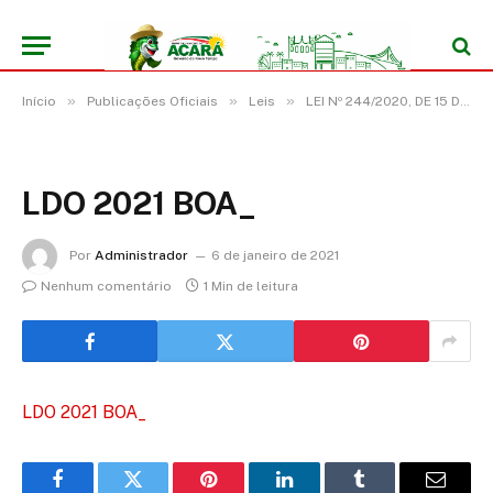
»
»
»
Início
Publicações Oficiais
Leis
LEI Nº 244/2020, DE 15 DE DEZEMBRO DE 2020 (LDO 2021-Dispõe sobre as diretrizes para a elaboração da lei Orçamentaria para o exercício de 2021, e dá outras providencias)
LDO 2021 BOA_
Por
Administrador
6 de janeiro de 2021
Nenhum comentário
1 Min de leitura
LDO 2021 BOA_