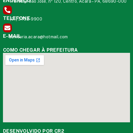
ENDEREÇO
Travessa São José, nº 120, Centro, Acará – PA, 68690-000
TELEFONE
(91) 3732-9900
E-MAIL
ouvidoria.acara@hotmail.com
COMO CHEGAR À PREFEITURA
DESENVOLVIDO POR CR2