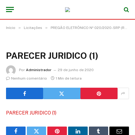
»
»
Início
Licitações
PREGÃO ELETRÔNICO Nº 020/2020-SRP (REGISTRO DE PREÇO PARA EVENTUAL CONTRATAÇÃO DE EMPRESA PARA LOCAÇÃO DE MÁQUINAS E EQUIPAMENTOS, PARA ATENDER A DEMANDA DA SECRETARIA MUNICIPAL DE OBRAS E SECRETARIA MUNICIPAL DE TRANSPORTE)
PARECER JURIDICO (1)
Por
Administrador
29 de junho de 2020
Nenhum comentário
1 Min de leitura
PARECER JURIDICO (1)