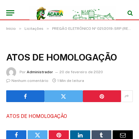
»
»
Início
Licitações
PREGÃO ELETRÔNICO Nº 021/2019-SRP (REGISTRO DE PREÇO PARA EVENTUAL AQUISIÇÃO DE PEÇAS DE REPOSIÇÃO PARA VEÍCULOS PARA REVISÃO DOS ÔNIBUS E LANCHAS CAMINHO NA ESCOLA)
ATOS DE HOMOLOGAÇÃO
Por
Administrador
20 de fevereiro de 2020
Nenhum comentário
1 Min de leitura
ATOS DE HOMOLOGAÇÃO