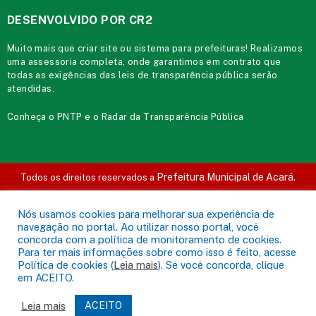
DESENVOLVIDO POR CR2
Muito mais que
criar site
ou
sistema para prefeituras
! Realizamos
uma
assessoria
completa, onde garantimos em contrato que
todas as exigências das
leis de transparência pública
serão
atendidas.
Conheça o
PNTP
e o
Radar da Transparência Pública
Prefeitura Municipal de Acará.
Todos os direitos reservados a
Mapa do Site
Acessar Área Administrativa
Acessar o Webmail
Nós usamos cookies para melhorar sua experiência de
navegação no portal. Ao utilizar nosso portal, você
concorda com a política de monitoramento de cookies.
Para ter mais informações sobre como isso é feito, acesse
Política de cookies (
Leia mais
). Se você concorda, clique
em ACEITO.
Leia mais
ACEITO