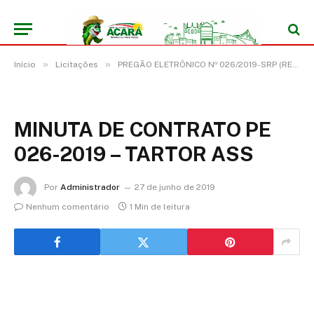
»
»
Início
Licitações
PREGÃO ELETRÔNICO Nº 026/2019-SRP (REGISTRO DE PREÇO PARA EVENTUAL AQUISIÇÃO DE TRATOR AGRÍCOLA COM POTÊNCIA DE 105 CV, TRAÇÃO 4X4, PESO COM LASTRO DE 5775 KG)
MINUTA DE CONTRATO PE
026-2019 – TARTOR ASS
Por
Administrador
27 de junho de 2019
Nenhum comentário
1 Min de leitura