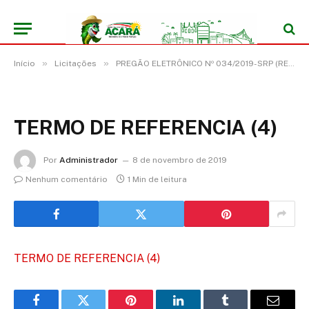
»
»
Início
Licitações
PREGÃO ELETRÔNICO Nº 034/2019-SRP (REGISTRO DE PREÇO PARA EVENTUAL AQUISIÇÃO DE CAÇAMBA, POTÊNCIA MÍNIMA DE 230 CV, TRAÇÃO 6X4, CAPACIDADE MÍNIMA DE 8M³)
TERMO DE REFERENCIA (4)
Por
Administrador
8 de novembro de 2019
Nenhum comentário
1 Min de leitura
TERMO DE REFERENCIA (4)