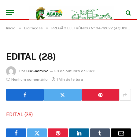
»
»
Início
Licitações
PREGÃO ELETRÔNICO Nº 047/2022 (AQUISIÇÃO DE VEÍCULO TIPO CAMINHONETE 4X4, VISANDO ATENDER AS NECESSIDADES DA SECRETARIA MUNICIPAL DE ASSISTÊNCIA SOCIAL DO MUNICÍPIO DE ACARÁ/PA)
EDITAL (28)
Por
CR2-admin2
28 de outubro de 2022
Nenhum comentário
1 Min de leitura
EDITAL (28)