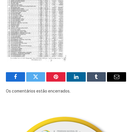
Facebook
Twitter
Pinterest
LinkedIn
Tumblr
E-
mail
Os comentários estão encerrados.