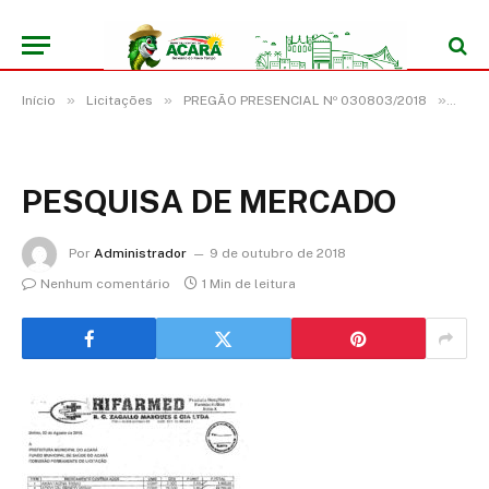
»
»
»
Início
Licitações
PREGÃO PRESENCIAL Nº 030803/2018
PES
PESQUISA DE MERCADO
Por
Administrador
9 de outubro de 2018
Nenhum comentário
1 Min de leitura