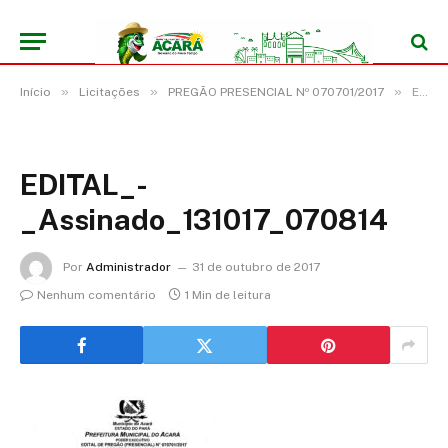
»
»
»
Início
Licitações
PREGÃO PRESENCIAL Nº 070701/2017
EDITAL_-_Assinado_131017_070814
EDITAL_-
_Assinado_131017_070814
Por
Administrador
31 de outubro de 2017
Nenhum comentário
1 Min de leitura