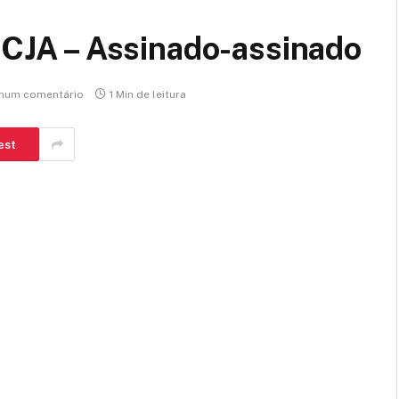
JA – Assinado-assinado
hum comentário
1 Min de leitura
est