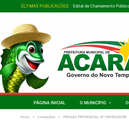
ÚLTIMAS PUBLICAÇÕES:
Edital de Chamamento Públic
PÁGINA INICIAL
O MUNICÍPIO
O
»
»
Início
Licitações
PREGÃO PRESENCIAL Nº 080801/2018