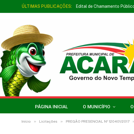
ÚLTIMAS PUBLICAÇÕES:
Edital de Chamamento Públic
PÁGINA INICIAL
O MUNICÍPIO
O
»
»
Início
Licitações
PREGÃO PRESENCIAL Nº 120401/2017