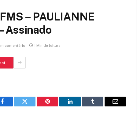
FMS – PAULIANNE
– Assinado
m comentário
1 Min de leitura
est
Facebook
Twitter
Pinterest
LinkedIn
Tumblr
E-
mail