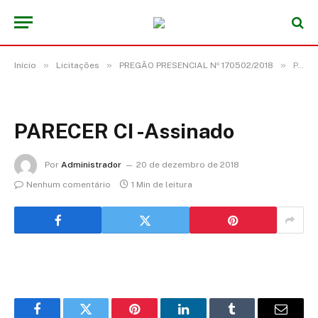
»
»
»
Início
Licitações
PREGÃO PRESENCIAL Nº 170502/2018
PARECER CI -Assinado
PARECER CI -Assinado
Por
Administrador
20 de dezembro de 2018
Nenhum comentário
1 Min de leitura