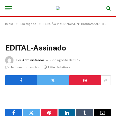
»
»
»
Início
Licitações
PREGÃO PRESENCIAL Nº 180502/2017
EDITA
EDITAL-Assinado
Por
Administrador
2 de agosto de 2017
Nenhum comentário
1 Min de leitura