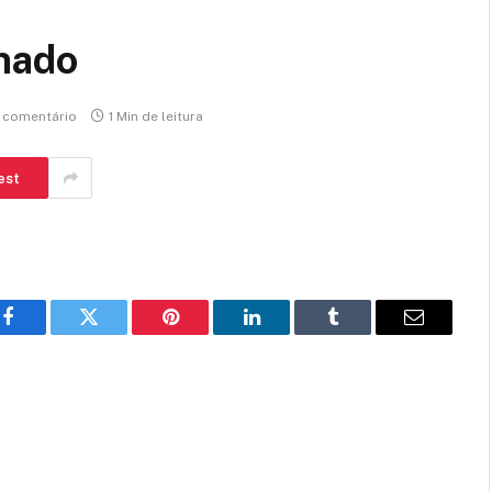
nado
comentário
1 Min de leitura
est
Facebook
Twitter
Pinterest
LinkedIn
Tumblr
E-
mail