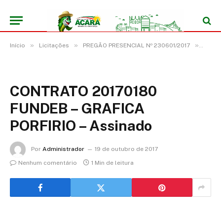
»
»
»
Início
Licitações
PREGÃO PRESENCIAL Nº 230601/2017
CONTR
CONTRATO 20170180
FUNDEB – GRAFICA
PORFIRIO – Assinado
Por
Administrador
19 de outubro de 2017
Nenhum comentário
1 Min de leitura