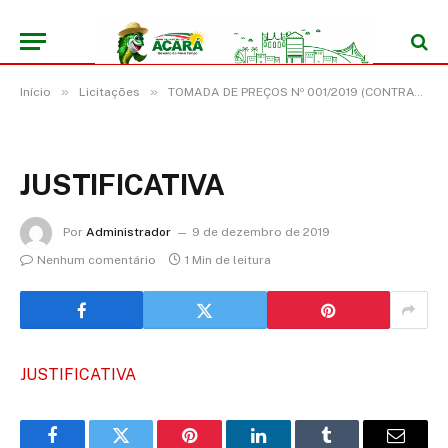
»
»
Início
Licitações
TOMADA DE PREÇOS Nº 001/2019 (CONTRATAÇÃO DE EMPRESA ESPECIALIZADA PARA CONSTRUÇÃO DAS SEGUINTES ESCOLAS MUNICIPAIS: ESCOLA “21 DE ABRIL”, ESCOLA “ESTRELA DA MANHÃ”, ESCOLA “SÃO BENEDITO III” E ESCOLA “JOÃO TRIGUEIRO”, LOCALIZADAS NO MUNICÍPIO DE ACARÁ/PA)
JUSTIFICATIVA
Por
Administrador
9 de dezembro de 2019
Nenhum comentário
1 Min de leitura
JUSTIFICATIVA