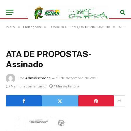
»
»
»
Início
Licitações
TOMADA DE PREÇOS Nº 210801/2018
ATA DE PROPOSTAS-Assinado
ATA DE PROPOSTAS-
Assinado
Por
Administrador
13 de dezembro de 2018
Nenhum comentário
1 Min de leitura