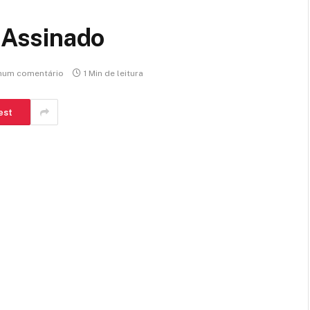
Assinado
hum comentário
1 Min de leitura
est