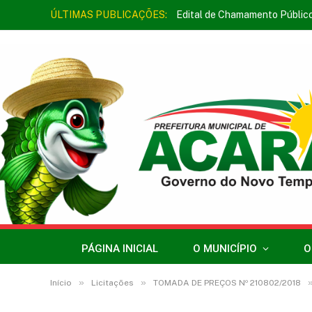
ÚLTIMAS PUBLICAÇÕES:
Edital de Chamamento Públic
PÁGINA INICIAL
O MUNICÍPIO
O
»
»
Início
Licitações
TOMADA DE PREÇOS Nº 210802/2018