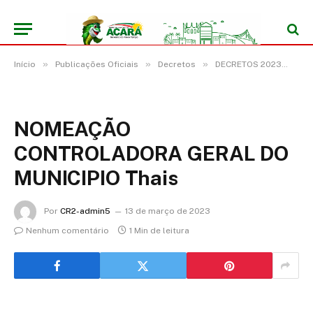
»
»
»
»
Início
Publicações Oficiais
Decretos
DECRETOS 2023
NO
NOMEAÇÃO
CONTROLADORA GERAL DO
MUNICIPIO Thais
Por
CR2-admin5
13 de março de 2023
Nenhum comentário
1 Min de leitura