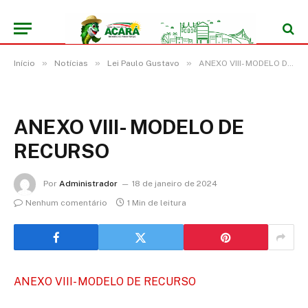
»
»
»
Início
Notícias
Lei Paulo Gustavo
ANEXO VIII- MODELO DE RECURSO
ANEXO VIII- MODELO DE
RECURSO
Por
Administrador
18 de janeiro de 2024
Nenhum comentário
1 Min de leitura
ANEXO VIII- MODELO DE RECURSO