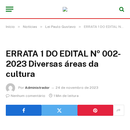
»
»
»
Início
Notícias
Lei Paulo Gustavo
ERRATA 1 DO EDITAL Nº 002-2023 Diversas áreas da cultura
ERRATA 1 DO EDITAL Nº 002-
2023 Diversas áreas da
cultura
Por
Administrador
24 de novembro de 2023
Nenhum comentário
1 Min de leitura