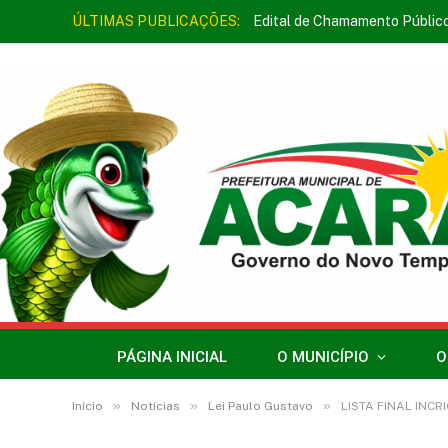
ÚLTIMAS PUBLICAÇÕES:
Edital de Chamamento Públic
PÁGINA INICIAL
O MUNICÍPIO
O
»
»
»
Início
Notícias
Lei Paulo Gustavo
LISTA FINAL IN