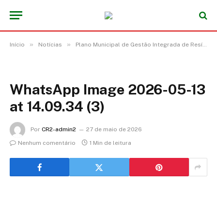
»
»
Início
Notícias
Plano Municipal de Gestão Integrada de Resíduos Sólidos (PMGIRS)
WhatsApp Image 2026-05-13
at 14.09.34 (3)
Por
CR2-admin2
27 de maio de 2026
Nenhum comentário
1 Min de leitura