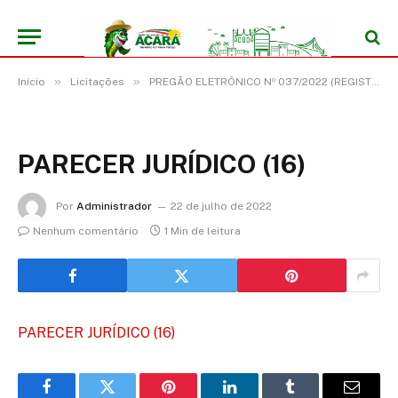
»
»
Início
Licitações
PREGÃO ELETRÔNICO Nº 037/2022 (REGISTRO DE PREÇO PARA FUTURA E EVENTUAL AQUISIÇÃO DE MEDICAMENTO HOSPITALAR OBJETIVANDO ATENDER AS NECESSIDADES DA SECRETARIA MUNICIPAL DE SAÚDE DE ACARÁ/PA)
PARECER JURÍDICO (16)
Por
Administrador
22 de julho de 2022
Nenhum comentário
1 Min de leitura
PARECER JURÍDICO (16)