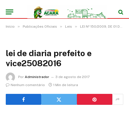
»
»
»
Início
Publicações Oficiais
Leis
LEI Nº 150/2009, DE 01 DE JANEIRO DE 2009
lei de diaria prefeito e
vice25082016
Por
Administrador
3 de agosto de 2017
Nenhum comentário
1 Min de leitura