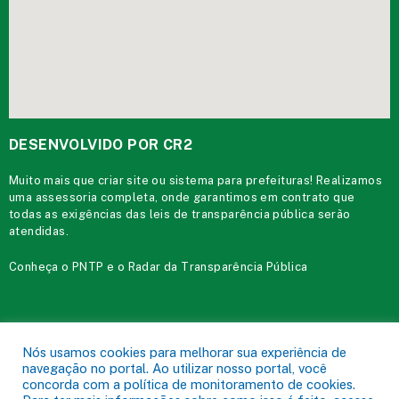
DESENVOLVIDO POR CR2
Muito mais que
criar site
ou
sistema para prefeituras
! Realizamos
uma
assessoria
completa, onde garantimos em contrato que
todas as exigências das
leis de transparência pública
serão
atendidas.
Conheça o
PNTP
e o
Radar da Transparência Pública
Prefeitura Municipal de Acará.
Todos os direitos reservados a
Nós usamos cookies para melhorar sua experiência de
navegação no portal. Ao utilizar nosso portal, você
Mapa do Site
Acessar Área Administrativa
Acessar o Webmail
concorda com a política de monitoramento de cookies.