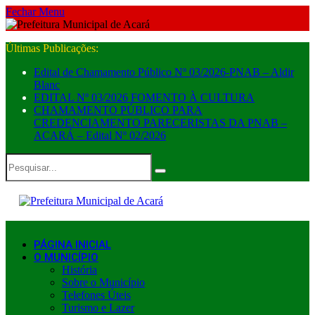
Fechar Menu
Últimas Publicações:
Edital de Chamamento Público Nº 03/2026-PNAB – Aldir
Blanc
EDITAL Nº 03/2026 FOMENTO À CULTURA
CHAMAMENTO PÚBLICO PARA
CREDENCIAMENTO PARECERISTAS DA PNAB –
ACARÁ – Edital Nº 02/2026
PÁGINA INICIAL
O MUNICÍPIO
História
Sobre o Município
Telefones Úteis
Turismo e Lazer