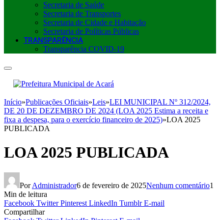
Secretaria de Saúde
Secretaria de Transportes
Secretaria de Cidade e Habitação
Secretaria de Políticas Públicas
TRANSPARÊNCIA
Transparência COVID-19
Início
»
Publicações Oficiais
»
Leis
»
LEI MUNICIPAL Nº 312/2024,
DE 20 DE DEZEMBRO DE 2024 (LOA 2025 Estima a receita e
fixa a despesa, para o exercício financeiro de 2025)
»
LOA 2025
PUBLICADA
LOA 2025 PUBLICADA
Por
Administrador
6 de fevereiro de 2025
Nenhum comentário
1
Min de leitura
Facebook
Twitter
Pinterest
LinkedIn
Tumblr
E-mail
Compartilhar