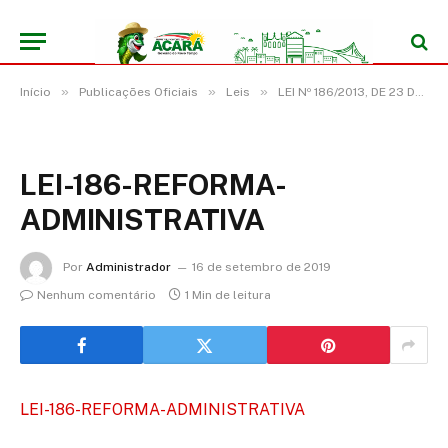
»
»
»
Início
Publicações Oficiais
Leis
LEI Nº 186/2013, DE 23 DE MAIO DE 2013
LEI-186-REFORMA-
ADMINISTRATIVA
Por
Administrador
16 de setembro de 2019
Nenhum comentário
1 Min de leitura
LEI-186-REFORMA-ADMINISTRATIVA