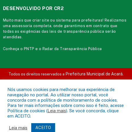
DESENVOLVIDO POR CR2
Muito mais que
criar site
ou
sistema para prefeituras
! Realizamos
uma
assessoria
completa, onde garantimos em contrato que
todas as exigências das
leis de transparência pública
serão
atendidas.
Conheça o
PNTP
e o
Radar da Transparência Pública
Prefeitura Municipal de Acará.
Todos os direitos reservados a
Mapa do Site
Acessar Área Administrativa
Acessar o Webmail
Nós usamos cookies para melhorar sua experiência de
navegação no portal. Ao utilizar nosso portal, você
concorda com a política de monitoramento de cookies.
Para ter mais informações sobre como isso é feito, acesse
Política de cookies (
Leia mais
). Se você concorda, clique
em ACEITO.
Leia mais
ACEITO